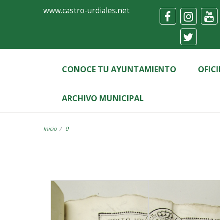
Ayuntamiento
Visor
www.castro-urdiales.net
de
Castro-
Urdiales
CONOCE TU AYUNTAMIENTO
OFIC
ARCHIVO MUNICIPAL
Inicio
0