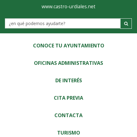
Ayuntamiento
Visor
www.castro-urdiales.net
de
Label
Castro-
Urdiales
CONOCE TU AYUNTAMIENTO
OFICINAS ADMINISTRATIVAS
DE INTERÉS
CITA PREVIA
CONTACTA
TURISMO