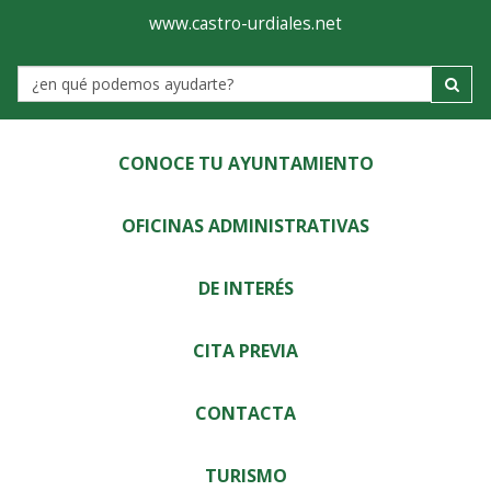
Ayuntamiento
Visor
www.castro-urdiales.net
de
Label
Castro-
Urdiales
CONOCE TU AYUNTAMIENTO
OFICINAS ADMINISTRATIVAS
DE INTERÉS
CITA PREVIA
CONTACTA
TURISMO