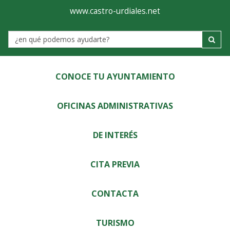
Ayuntamiento
Visor
www.castro-urdiales.net
de
Label
Castro-
Urdiales
CONOCE TU AYUNTAMIENTO
OFICINAS ADMINISTRATIVAS
DE INTERÉS
CITA PREVIA
CONTACTA
TURISMO