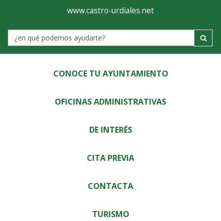
Ayuntamiento
Visor
www.castro-urdiales.net
de
Label
Castro-
Urdiales
CONOCE TU AYUNTAMIENTO
OFICINAS ADMINISTRATIVAS
DE INTERÉS
CITA PREVIA
CONTACTA
TURISMO