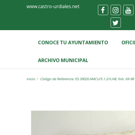
Ayuntamiento
Visor
www.castro-urdiales.net
de
Castro-
Urdiales
CONOCE TU AYUNTAMIENTO
OFIC
ARCHIVO MUNICIPAL
Inicio
Código de Referencia: ES.39020.AMCU/5.1.2//LH8, fols. 69-98