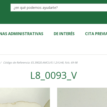
Label
INAS ADMINISTRATIVAS
DE INTERÉS
CITA PREVI
Código de Referencia: ES.39020.AMCU/5.1.2//LH8, fols. 69-98
L8_0093_V