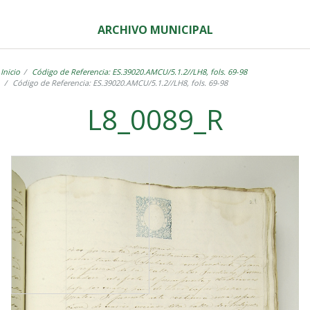
ARCHIVO MUNICIPAL
Inicio
Código de Referencia: ES.39020.AMCU/5.1.2//LH8, fols. 69-98
Código de Referencia: ES.39020.AMCU/5.1.2//LH8, fols. 69-98
L8_0089_R