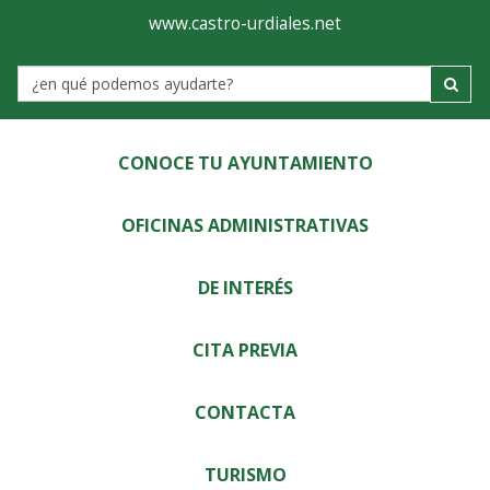
Ayuntamiento
Visor
www.castro-urdiales.net
de
Label
Castro-
Urdiales
CONOCE TU AYUNTAMIENTO
OFICINAS ADMINISTRATIVAS
DE INTERÉS
CITA PREVIA
CONTACTA
TURISMO