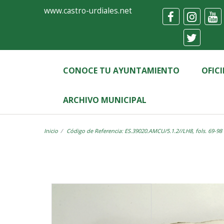
Ayuntamiento
Visor
www.castro-urdiales.net
de
Castro-
Urdiales
CONOCE TU AYUNTAMIENTO
OFIC
ARCHIVO MUNICIPAL
Inicio
Código de Referencia: ES.39020.AMCU/5.1.2//LH8, fols. 69-98