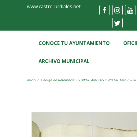
Ayuntamiento
Visor
www.castro-urdiales.net
de
Castro-
Urdiales
CONOCE TU AYUNTAMIENTO
OFIC
ARCHIVO MUNICIPAL
Inicio
Código de Referencia: ES.39020.AMCU/5.1.2//LH8, fols. 69-98