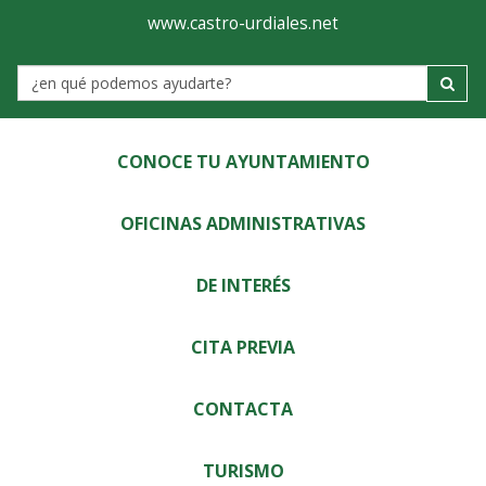
Ayuntamiento
Visor
www.castro-urdiales.net
de
Label
Castro-
Urdiales
CONOCE TU AYUNTAMIENTO
OFICINAS ADMINISTRATIVAS
DE INTERÉS
CITA PREVIA
CONTACTA
TURISMO