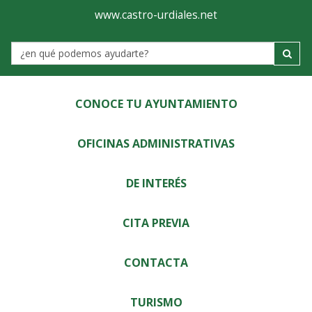
Ayuntamiento
Visor
www.castro-urdiales.net
de
Label
Castro-
Urdiales
CONOCE TU AYUNTAMIENTO
OFICINAS ADMINISTRATIVAS
DE INTERÉS
CITA PREVIA
CONTACTA
TURISMO