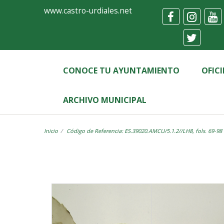
Ayuntamiento
Visor
www.castro-urdiales.net
de
Castro-
Urdiales
CONOCE TU AYUNTAMIENTO
OFIC
ARCHIVO MUNICIPAL
Inicio
Código de Referencia: ES.39020.AMCU/5.1.2//LH8, fols. 69-98