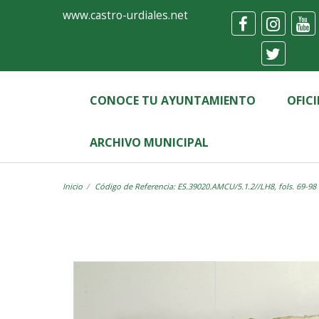
Ayuntamiento
Visor
www.castro-urdiales.net
de
Castro-
Urdiales
CONOCE TU AYUNTAMIENTO
OFIC
ARCHIVO MUNICIPAL
Inicio
Código de Referencia: ES.39020.AMCU/5.1.2//LH8, fols. 69-98