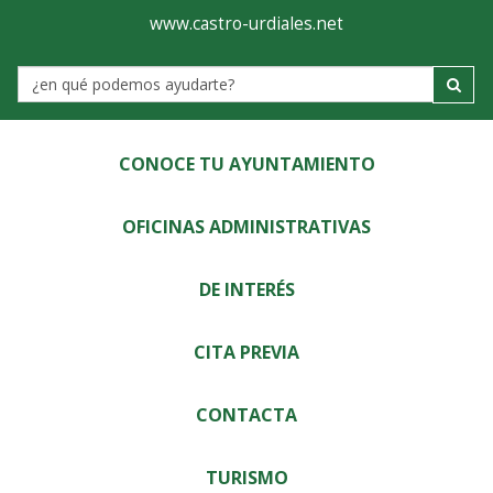
Ayuntamiento
Visor
www.castro-urdiales.net
de
Label
Castro-
Urdiales
CONOCE TU AYUNTAMIENTO
OFICINAS ADMINISTRATIVAS
DE INTERÉS
CITA PREVIA
CONTACTA
TURISMO