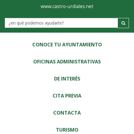
Ayuntamiento
Visor
www.castro-urdiales.net
de
Label
Castro-
Urdiales
CONOCE TU AYUNTAMIENTO
OFICINAS ADMINISTRATIVAS
DE INTERÉS
CITA PREVIA
CONTACTA
TURISMO