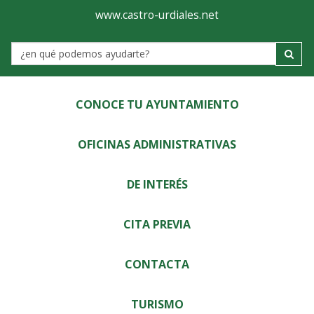
Ayuntamiento
Visor
www.castro-urdiales.net
de
Label
Castro-
Urdiales
CONOCE TU AYUNTAMIENTO
OFICINAS ADMINISTRATIVAS
DE INTERÉS
CITA PREVIA
CONTACTA
TURISMO