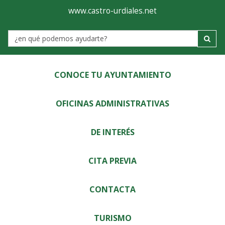
Ayuntamiento
Visor
www.castro-urdiales.net
de
Label
Castro-
Urdiales
CONOCE TU AYUNTAMIENTO
OFICINAS ADMINISTRATIVAS
DE INTERÉS
CITA PREVIA
CONTACTA
TURISMO