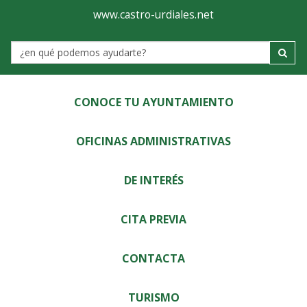
Ayuntamiento
Visor
www.castro-urdiales.net
de
Label
Castro-
Urdiales
CONOCE TU AYUNTAMIENTO
OFICINAS ADMINISTRATIVAS
DE INTERÉS
CITA PREVIA
CONTACTA
TURISMO