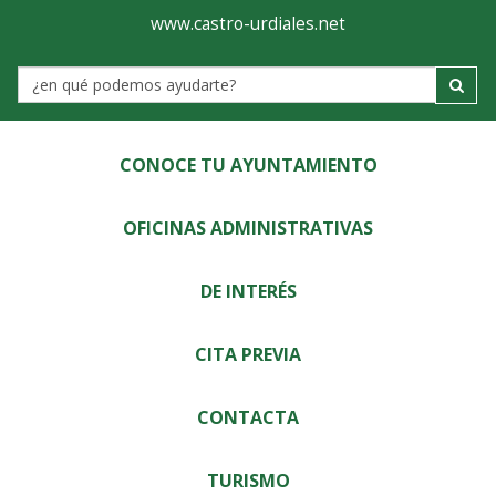
Ayuntamiento
Visor
www.castro-urdiales.net
de
Label
Castro-
Urdiales
CONOCE TU AYUNTAMIENTO
OFICINAS ADMINISTRATIVAS
DE INTERÉS
CITA PREVIA
CONTACTA
TURISMO