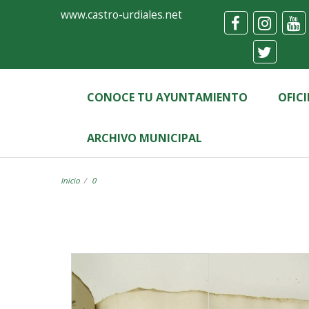
Ayuntamiento
Visor
www.castro-urdiales.net
de
Castro-
Urdiales
CONOCE TU AYUNTAMIENTO
OFIC
ARCHIVO MUNICIPAL
Inicio
0