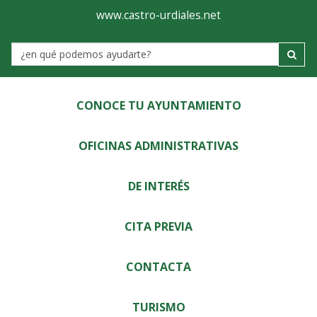
Ayuntamiento
Visor
www.castro-urdiales.net
de
Label
Castro-
Urdiales
CONOCE TU AYUNTAMIENTO
OFICINAS ADMINISTRATIVAS
DE INTERÉS
CITA PREVIA
CONTACTA
TURISMO