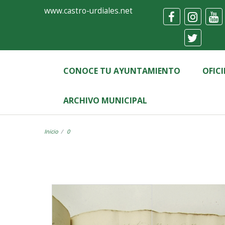
Ayuntamiento
Visor
www.castro-urdiales.net
de
Castro-
Urdiales
CONOCE TU AYUNTAMIENTO
OFIC
ARCHIVO MUNICIPAL
Inicio
0