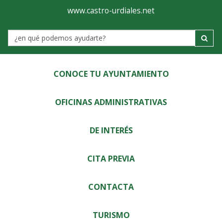
Ayuntamiento
Visor
www.castro-urdiales.net
de
Label
Castro-
Urdiales
CONOCE TU AYUNTAMIENTO
OFICINAS ADMINISTRATIVAS
DE INTERÉS
CITA PREVIA
CONTACTA
TURISMO