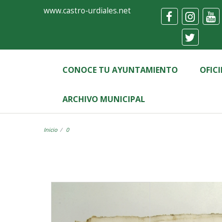
Ayuntamiento
Visor
www.castro-urdiales.net
de
Castro-
Urdiales
CONOCE TU AYUNTAMIENTO
OFIC
ARCHIVO MUNICIPAL
Inicio
0