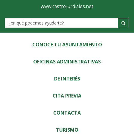
Ayuntamiento
Visor
www.castro-urdiales.net
de
Label
Castro-
Urdiales
CONOCE TU AYUNTAMIENTO
OFICINAS ADMINISTRATIVAS
DE INTERÉS
CITA PREVIA
CONTACTA
TURISMO