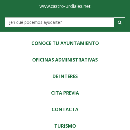
Ayuntamiento
Visor
www.castro-urdiales.net
de
Label
Castro-
Urdiales
CONOCE TU AYUNTAMIENTO
OFICINAS ADMINISTRATIVAS
DE INTERÉS
CITA PREVIA
CONTACTA
TURISMO