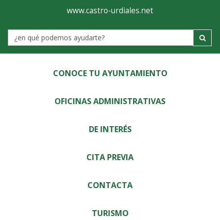
Ayuntamiento
Visor
www.castro-urdiales.net
de
Label
Castro-
Urdiales
CONOCE TU AYUNTAMIENTO
OFICINAS ADMINISTRATIVAS
DE INTERÉS
CITA PREVIA
CONTACTA
TURISMO