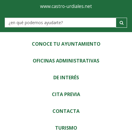
Ayuntamiento
Visor
www.castro-urdiales.net
de
Label
Castro-
Urdiales
CONOCE TU AYUNTAMIENTO
OFICINAS ADMINISTRATIVAS
DE INTERÉS
CITA PREVIA
CONTACTA
TURISMO