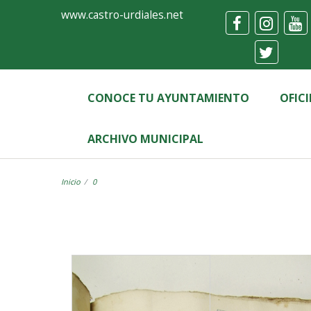
Ayuntamiento
Visor
www.castro-urdiales.net
de
Castro-
Urdiales
CONOCE TU AYUNTAMIENTO
OFIC
ARCHIVO MUNICIPAL
Inicio
0