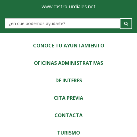
Ayuntamiento
Visor
www.castro-urdiales.net
de
Label
Castro-
Urdiales
CONOCE TU AYUNTAMIENTO
OFICINAS ADMINISTRATIVAS
DE INTERÉS
CITA PREVIA
CONTACTA
TURISMO