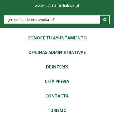
Ayuntamiento
Visor
www.castro-urdiales.net
de
Label
Castro-
Urdiales
CONOCE TU AYUNTAMIENTO
OFICINAS ADMINISTRATIVAS
DE INTERÉS
CITA PREVIA
CONTACTA
TURISMO