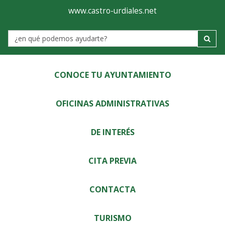
Ayuntamiento
Visor
www.castro-urdiales.net
de
Label
Castro-
Urdiales
CONOCE TU AYUNTAMIENTO
OFICINAS ADMINISTRATIVAS
DE INTERÉS
CITA PREVIA
CONTACTA
TURISMO