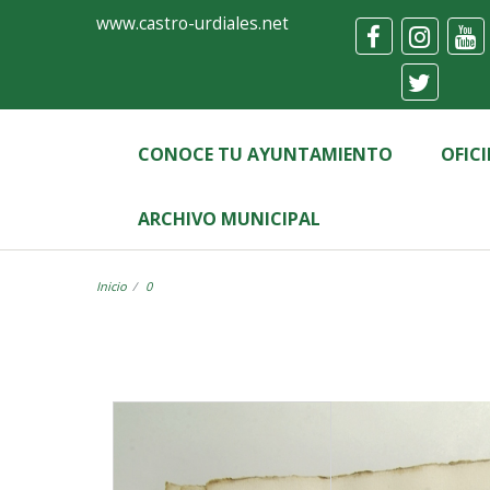
Ayuntamiento
Visor
www.castro-urdiales.net
de
Castro-
Urdiales
CONOCE TU AYUNTAMIENTO
OFIC
ARCHIVO MUNICIPAL
Inicio
0