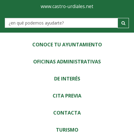
Ayuntamiento
Visor
www.castro-urdiales.net
de
Label
Castro-
Urdiales
CONOCE TU AYUNTAMIENTO
OFICINAS ADMINISTRATIVAS
DE INTERÉS
CITA PREVIA
CONTACTA
TURISMO