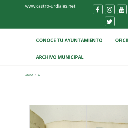
Ayuntamiento
Visor
www.castro-urdiales.net
de
Castro-
Urdiales
CONOCE TU AYUNTAMIENTO
OFIC
ARCHIVO MUNICIPAL
Inicio
0