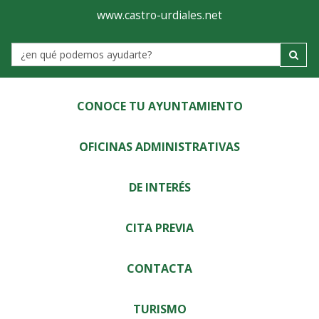
Ayuntamiento
Visor
www.castro-urdiales.net
de
Label
Castro-
Urdiales
CONOCE TU AYUNTAMIENTO
OFICINAS ADMINISTRATIVAS
DE INTERÉS
CITA PREVIA
CONTACTA
TURISMO