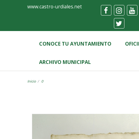
Ayuntamiento
Visor
www.castro-urdiales.net
de
Castro-
Urdiales
CONOCE TU AYUNTAMIENTO
OFIC
ARCHIVO MUNICIPAL
Inicio
0