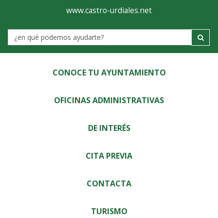
Ayuntamiento
Visor
www.castro-urdiales.net
de
Label
Castro-
Urdiales
CONOCE TU AYUNTAMIENTO
OFICINAS ADMINISTRATIVAS
DE INTERÉS
CITA PREVIA
CONTACTA
TURISMO