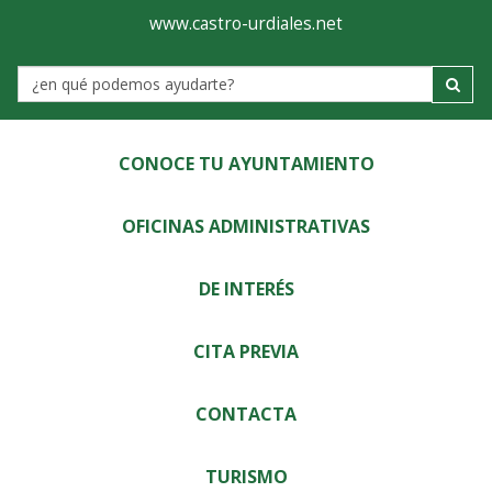
Ayuntamiento
Visor
www.castro-urdiales.net
de
Label
Castro-
Urdiales
CONOCE TU AYUNTAMIENTO
OFICINAS ADMINISTRATIVAS
DE INTERÉS
CITA PREVIA
CONTACTA
TURISMO