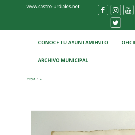
Ayuntamiento
Visor
www.castro-urdiales.net
de
Castro-
Urdiales
CONOCE TU AYUNTAMIENTO
OFIC
ARCHIVO MUNICIPAL
Inicio
0