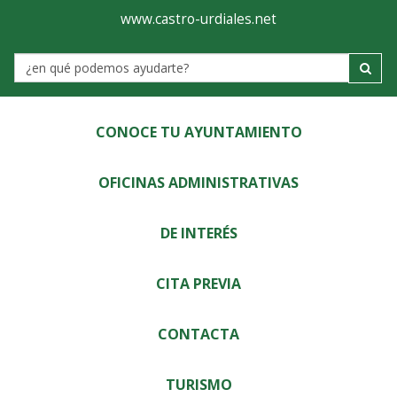
Ayuntamiento
Visor
www.castro-urdiales.net
de
Label
Castro-
Urdiales
CONOCE TU AYUNTAMIENTO
OFICINAS ADMINISTRATIVAS
DE INTERÉS
CITA PREVIA
CONTACTA
TURISMO