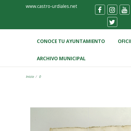
Ayuntamiento
Visor
www.castro-urdiales.net
de
Castro-
Urdiales
CONOCE TU AYUNTAMIENTO
OFIC
ARCHIVO MUNICIPAL
Inicio
0