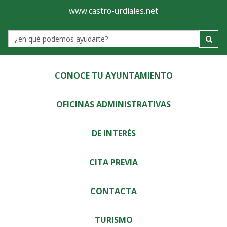
Ayuntamiento
Visor
www.castro-urdiales.net
de
Label
Castro-
Urdiales
CONOCE TU AYUNTAMIENTO
OFICINAS ADMINISTRATIVAS
DE INTERÉS
CITA PREVIA
CONTACTA
TURISMO