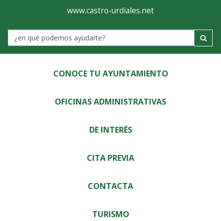
Ayuntamiento
Visor
www.castro-urdiales.net
de
Label
Castro-
Urdiales
CONOCE TU AYUNTAMIENTO
OFICINAS ADMINISTRATIVAS
DE INTERÉS
CITA PREVIA
CONTACTA
TURISMO