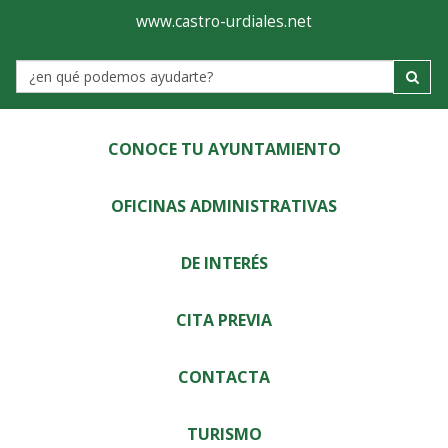
Ayuntamiento
Visor
www.castro-urdiales.net
de
Label
Castro-
Urdiales
CONOCE TU AYUNTAMIENTO
OFICINAS ADMINISTRATIVAS
DE INTERÉS
CITA PREVIA
CONTACTA
TURISMO