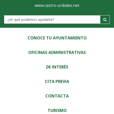
Ayuntamiento
Visor
www.castro-urdiales.net
de
Label
Castro-
Urdiales
CONOCE TU AYUNTAMIENTO
OFICINAS ADMINISTRATIVAS
DE INTERÉS
CITA PREVIA
CONTACTA
TURISMO