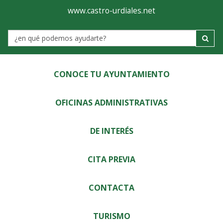
Ayuntamiento
Visor
www.castro-urdiales.net
de
Label
Castro-
Urdiales
CONOCE TU AYUNTAMIENTO
OFICINAS ADMINISTRATIVAS
DE INTERÉS
CITA PREVIA
CONTACTA
TURISMO