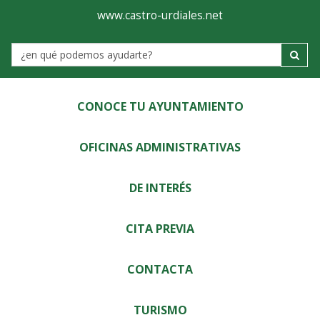
Ayuntamiento
Visor
www.castro-urdiales.net
de
Label
Castro-
Urdiales
CONOCE TU AYUNTAMIENTO
OFICINAS ADMINISTRATIVAS
DE INTERÉS
CITA PREVIA
CONTACTA
TURISMO