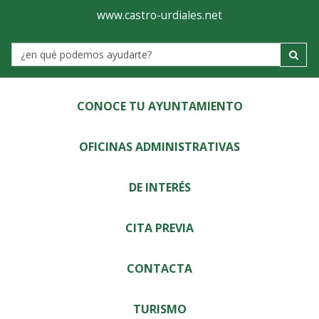
Ayuntamiento
Visor
www.castro-urdiales.net
de
Label
Castro-
Urdiales
CONOCE TU AYUNTAMIENTO
OFICINAS ADMINISTRATIVAS
DE INTERÉS
CITA PREVIA
CONTACTA
TURISMO