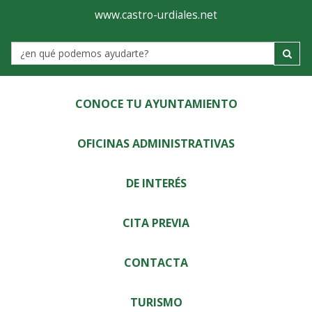
Ayuntamiento
Visor
www.castro-urdiales.net
de
Label
Castro-
Urdiales
CONOCE TU AYUNTAMIENTO
OFICINAS ADMINISTRATIVAS
DE INTERÉS
CITA PREVIA
CONTACTA
TURISMO